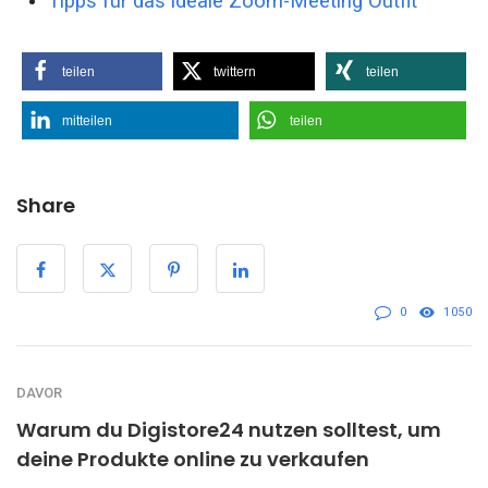
Tipps für das ideale Zoom-Meeting Outfit
teilen
twittern
teilen
mitteilen
teilen
Share
0
1050
DAVOR
Warum du Digistore24 nutzen solltest, um
deine Produkte online zu verkaufen