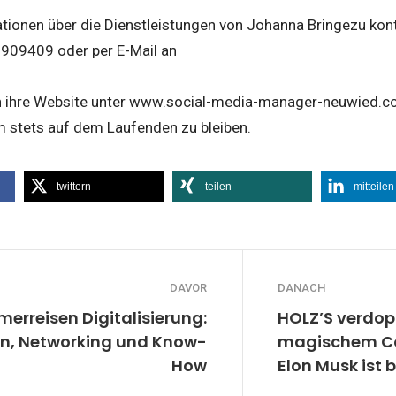
tionen über die Dienstleistungen von Johanna Bringezu konta
6909409 oder per E-Mail an
h ihre Website unter www.social-media-manager-neuwied.co
m stets auf dem Laufenden zu bleiben.
twittern
teilen
mitteilen
DAVOR
DANACH
erreisen Digitalisierung:
HOLZ’S verdop
en, Networking und Know-
magischem Co
How
Elon Musk ist 