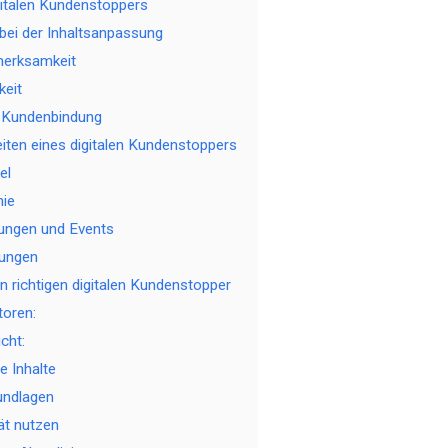
igitalen Kundenstoppers
ät bei der Inhaltsanpassung
merksamkeit
keit
ve Kundenbindung
iten eines digitalen Kundenstoppers
el
mie
tungen und Events
tungen
n richtigen digitalen Kundenstopper
toren:
cht:
e Inhalte
undlagen
tät nutzen