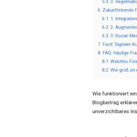
5.3
3. Regelmäßi
6
Zukunftstrends f
6.1
1. Integratio
6.2
2. Augmented
6.3
3. Social-Med
7
Fazit: Digitaler 
8
FAQ: Häufige Fra
8.1
Welches For
8.2
Wie groß ist
Wie funktioniert ei
Blogbeitrag erkläre
unverzichtbares In