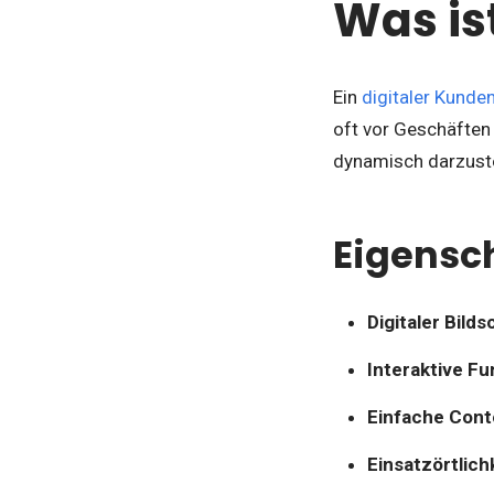
Was is
Ein
digitaler Kunde
oft vor Geschäften 
dynamisch darzuste
Eigensc
Digitaler Bild
Interaktive Fu
Einfache Con
Einsatzörtlich