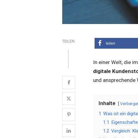
TEILEN
teilen
In einer Welt, die 
digitale Kundenst
und ansprechende W
Inhalte
Verberge
1
Was ist ein digi
1.1
Eigenschafte
1.2
Vergleich: Kl