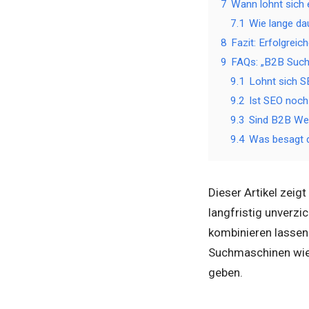
7
Wann lohnt sich
7.1
Wie lange da
8
Fazit: Erfolgrei
9
FAQs: „B2B Such
9.1
Lohnt sich S
9.2
Ist SEO noc
9.3
Sind B2B Wer
9.4
Was besagt 
Dieser Artikel zei
langfristig unverz
kombinieren lassen.
Suchmaschinen wie G
geben.