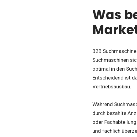
Was b
Market
B2B Suchmaschinen
Suchmaschinen sich
optimal in den Such
Entscheidend ist d
Vertriebsausbau.
Während Suchmaschi
durch bezahlte Anze
oder Fachabteilunge
und fachlich überz