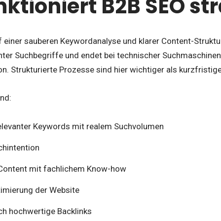
nktioniert B2B SEO st
 einer sauberen Keywordanalyse und klarer Content-Struktur
nter Suchbegriffe und endet bei technischer Suchmaschineno
n. Strukturierte Prozesse sind hier wichtiger als kurzfrist
ind:
 relevanter Keywords mit realem Suchvolumen
chintention
 Content mit fachlichem Know-how
imierung der Website
ch hochwertige Backlinks