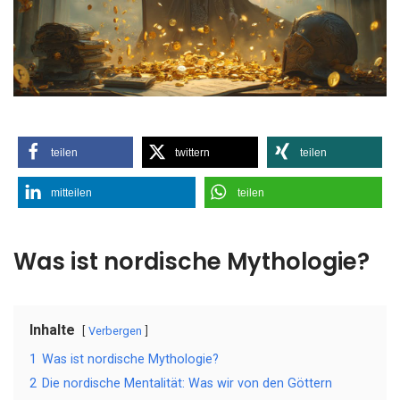
teilen
twittern
teilen
mitteilen
teilen
Was ist nordische Mythologie?
Inhalte
Verbergen
1
Was ist nordische Mythologie?
2
Die nordische Mentalität: Was wir von den Göttern