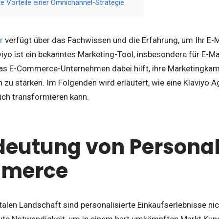
ie Vorteile einer Omnichannel-Strategie
r
verfügt über das Fachwissen und die Erfahrung, um Ihr E-M
viyo ist ein bekanntes Marketing-Tool, insbesondere für E-M
as E-Commerce-Unternehmen dabei hilft, ihre Marketingkam
zu stärken. Im Folgenden wird erläutert, wie eine Klaviyo 
eich transformieren kann.
deutung von Personal
merce
italen Landschaft sind personalisierte Einkaufserlebnisse ni
ute Notwendigkeit, um in einem hart umkämpften Markt Kund