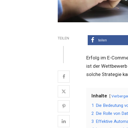
TEILEN
teilen
Erfolg im E-Commerc
ist der Wettbewerb
solche Strategie ka
Inhalte
Verberge
1
Die Bedeutung v
2
Die Rolle von Da
3
Effektive Automa