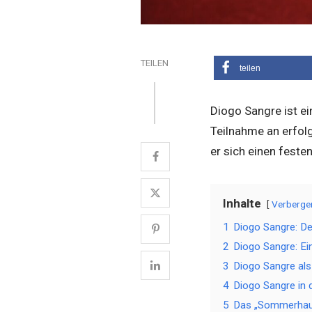
TEILEN
teilen
Diogo Sangre ist e
Teilnahme an erfol
er sich einen feste
Inhalte
Verberge
1
Diogo Sangre: De
2
Diogo Sangre: Ein
3
Diogo Sangre als
4
Diogo Sangre in 
5
Das „Sommerhaus