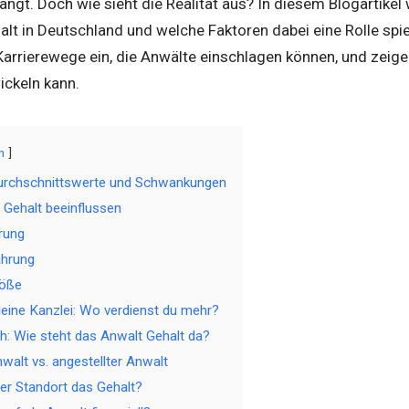
ängt. Doch wie sieht die Realität aus? In diesem Blogartikel
lt in Deutschland und welche Faktoren dabei eine Rolle spie
arrierewege ein, die Anwälte einschlagen können, und zeigen
ickeln kann.
n
Durchschnittswerte und Schwankungen
s Gehalt beeinflussen
erung
ahrung
röße
kleine Kanzlei: Wo verdienst du mehr?
h: Wie steht das Anwalt Gehalt da?
nwalt vs. angestellter Anwalt
der Standort das Gehalt?