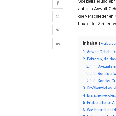
Spezialisierung abh
auf das Anwalt Geha
die verschiedenen K
Laufe der Zeit entw
Inhalte
Verberge
1
Anwalt Gehalt: 
2
Faktoren, die da
2.1
1. Spezialisi
2.2
2. Berufserf
2.3
3. Kanzlei-G
3
Großkanzlei vs. 
4
Branchenvergleic
5
Freiberuflicher A
6
Wie beeinflusst 