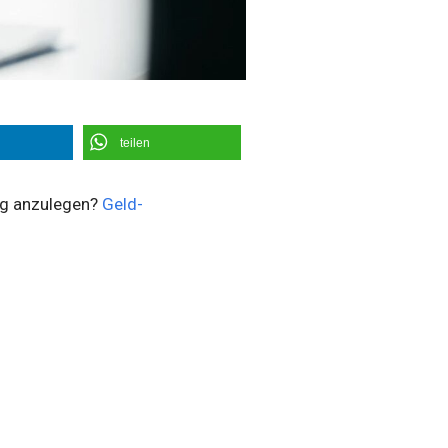
teilen
tig anzulegen?
Geld-