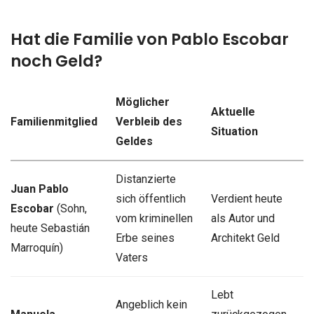
Hat die Familie von Pablo Escobar
noch Geld?
Möglicher
Aktuelle
Familienmitglied
Verbleib des
Situation
Geldes
Distanzierte
Juan Pablo
sich öffentlich
Verdient heute
Escobar
(Sohn,
vom kriminellen
als Autor und
heute Sebastián
Erbe seines
Architekt Geld
Marroquín)
Vaters
Lebt
Angeblich kein