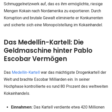
Schmuggelnetzwerk auf, das es ihm ermöglichte, riesige
Mengen Kokain nach Nordamerika zu exportieren. Durch
Korruption und brutale Gewalt eliminierte er Konkurrenten
und sicherte sich eine Monopolstellung im Kokainhandel.
Das Medellín-Kartell: Die
Geldmaschine hinter Pablo
Escobar Vermögen
Das
Medellín-Kartell
war das mächtigste Drogenkartell der
Welt und brachte Escobar Milliarden ein. In seiner
Hochphase kontrollierte es rund 80 Prozent des weltweiten
Kokainhandels.
Einnahmen:
Das Kartell verdiente etwa 420 Millionen