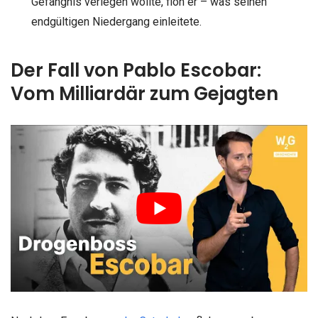
Gefängnis verlegen wollte, floh er – was seinen
endgültigen Niedergang einleitete.
Der Fall von Pablo Escobar:
Vom Milliardär zum Gejagten