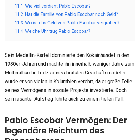
11.1
Wie viel verdient Pablo Escobar?
11.2
Hat die Familie von Pablo Escobar noch Geld?
11.3
Wo ist das Geld von Pablo Escobar vergraben?
11.4
Welche Uhr trug Pablo Escobar?
Sein Medellín-Kartell dominierte den Kokainhandel in den
1980er-Jahren und machte ihn innerhalb weniger Jahre zum
Multimilliardär. Trotz seines brutalen Geschäftsmodells
wurde er von vielen in Kolumbien verehrt, da er große Teile
seines Vermögens in soziale Projekte investierte. Doch
sein rasanter Aufstieg führte auch zu einem tiefen Fall.
Pablo Escobar Vermögen: Der
legendäre Reichtum des