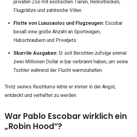
privaten Zoo mit exotischen Tieren, Rennstrecken,
Flugplätze und zahlreiche Villen.
Flotte von Luxusautos und Flugzeugen:
Escobar
besaß eine große Anzahl an Sportwagen,
Hubschraubern und Privatjets.
Skurrile Ausgaben:
Er soll Berichten zufolge einmal
zwei Millionen Dollar in bar verbrannt haben, um seine
Tochter während der Flucht warmzuhalten.
Trotz seines Reichtums lebte er immer in der Angst,
entdeckt und verhaftet zu werden.
War Pablo Escobar wirklich ein
„Robin Hood“?