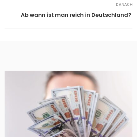
DANACH
Ab wann ist man reich in Deutschland?