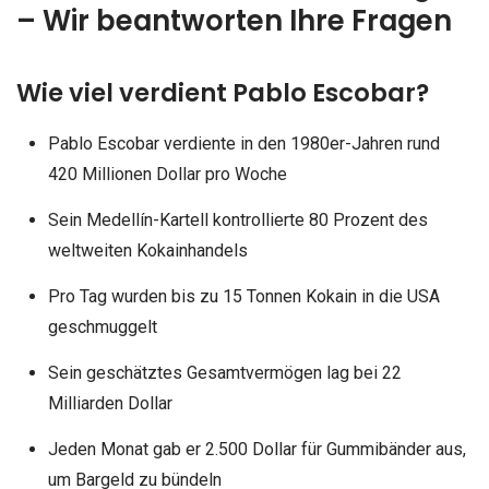
– Wir beantworten Ihre Fragen
Wie viel verdient Pablo Escobar?
Pablo Escobar verdiente in den 1980er-Jahren rund
420 Millionen Dollar pro Woche
Sein Medellín-Kartell kontrollierte 80 Prozent des
weltweiten Kokainhandels
Pro Tag wurden bis zu 15 Tonnen Kokain in die USA
geschmuggelt
Sein geschätztes Gesamtvermögen lag bei 22
Milliarden Dollar
Jeden Monat gab er 2.500 Dollar für Gummibänder aus,
um Bargeld zu bündeln