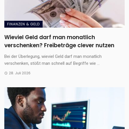
FINANZEN & GELD
Wieviel Geld darf man monatlich
verschenken? Freibeträge clever nutzen
Bei der Überlegung, wieviel Geld darf man monatlich
verschenken, stößt man schnell auf Begriffe wie ...
28. Juli 2026