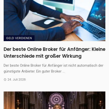
GELD VERDIENEN
Der beste Online Broker für Anfänger: Kleine
Unterschiede mit großer Wirkung
Der beste Online Broker für Anfänger ist nicht automatisch der
günstigste Anbieter. Ein guter Broker ...
24. Juli 2026