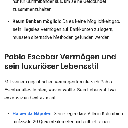
nur für Gummibänder aus, um seine Geldbündel
zusammenzuhalten.
Kaum Banken möglich:
Da es keine Möglichkeit gab,
sein illegales Vermögen auf Bankkonten zu lagern,
mussten alternative Methoden gefunden werden.
Pablo Escobar Vermögen und
sein luxuriöser Lebensstil
Mit seinem gigantischen Vermögen konnte sich Pablo
Escobar alles leisten, was er wollte. Sein Lebensstil war
exzessiv und extravagant:
Hacienda Nápoles
:
Seine legendäre Villa in Kolumbien
umfasste 20 Quadratkilometer und enthielt einen