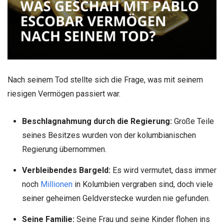
Nach seinem Tod stellte sich die Frage, was mit seinem
riesigen Vermögen passiert war.
Beschlagnahmung durch die Regierung:
Große Teile
seines Besitzes wurden von der kolumbianischen
Regierung übernommen.
Verbleibendes Bargeld:
Es wird vermutet, dass immer
noch
Millionen
in Kolumbien vergraben sind, doch viele
seiner geheimen Geldverstecke wurden nie gefunden.
Seine Familie:
Seine Frau und seine Kinder flohen ins