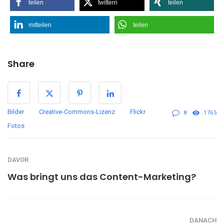
teilen
twittern
teilen
mitteilen
teilen
Share
Bilder
Creative-Commons-Lizenz
Flickr
8
1765
Fotos
DAVOR
Was bringt uns das Content-Marketing?
DANACH